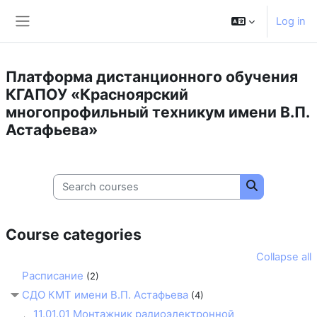
Skip to main content
Log in
Side panel
Платформа дистанционного обучения
КГАПОУ «Красноярский
многопрофильный техникум имени В.П.
Астафьева»
Search courses
Search cours
Course categories
Collapse all
Расписание
(2)
СДО КМТ имени В.П. Астафьева
(4)
11.01.01 Монтажник радиоэлектронной