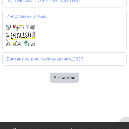
РАСПИСАНИЕ УЧЕБНЫХ ЗАНЯТИЙ
Иностранный язык
Диктант ко дню Космонавтики_2026
All courses
Op
Switch to the standard theme
Powered by